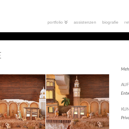
portfolio
assistenzen
biografie
re
E
Mehr
AU
Entw
KU
Priv