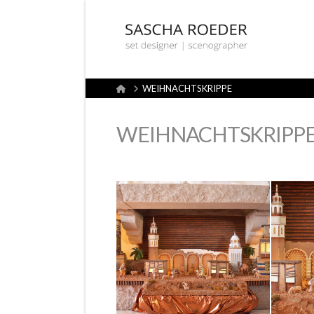
Sascha
Röder
Home
WEIHNACHTSKRIPPE
Set
WEIHNACHTSKRIPP
Design