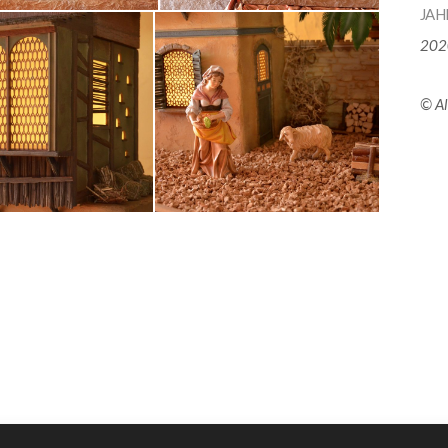
JAH
202
© Al