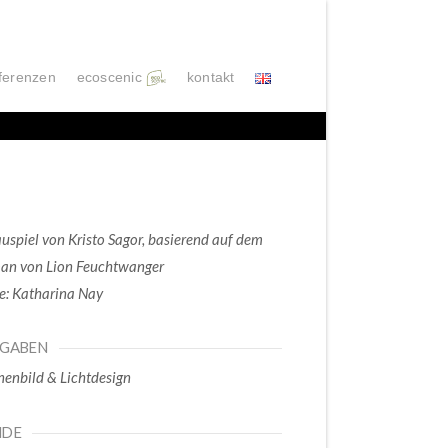
ferenzen
ecoscenic
kontakt
uspiel von Kristo Sagor, basierend auf dem
an von Lion Feuchtwanger
e: Katharina Nay
FGABEN
enbild & Lichtdesign
NDE